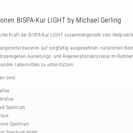
ionen BISPA-Kur LIGHT by Michael Gerling
liche Kraft der BISPA-Kur LIGHT zusammengestellt vom Heilpraktik
gsmittel basieren auf sorgfältig ausgewählten, natürlichen Best
 körpereigenen Ausleitungs- und Regenerationsprozesse im Rahm
unden Lebensstiles zu unterstützen.
en sind:
afive
hrofive
uid Spectrum
ture
move Spectrum
ro Spectrum Night