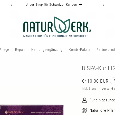
Unser Shop für Schweizer Kunden
Pflege
Repair
Nahrungsergänzung
Kombi-Pakete
Partnerprod
BISPA-Kur LI
Normaler
€410,00 EUR
Preis
Inkl. Steuern.
Versand
w
Für ein gesun
Natürliche Pfla