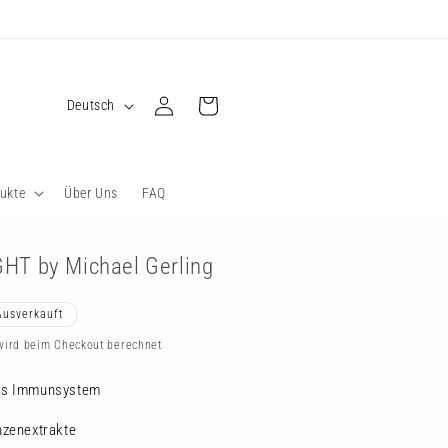
Versandkostenfrei ab 100€
S
Einloggen
Warenkorb
Deutsch
p
r
a
ukte
Über Uns
FAQ
c
h
GHT by Michael Gerling
e
Ausverkauft
ird beim Checkout berechnet
des Immunsystem
nzenextrakte