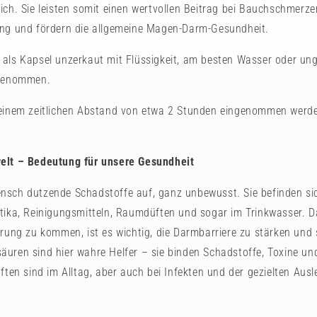
ich. Sie leisten somit einen wertvollen Beitrag bei Bauchschmer
ung und fördern die allgemeine Magen-Darm-Gesundheit.
als Kapsel unzerkaut mit Flüssigkeit, am besten Wasser oder un
ngenommen.
 einem zeitlichen Abstand von etwa 2 Stunden eingenommen werd
elt – Bedeutung für unsere Gesundheit
sch dutzende Schadstoffe auf, ganz unbewusst. Sie befinden sich
etika, Reinigungsmitteln, Raumdüften und sogar im Trinkwasser.
hrung zu kommen, ist es wichtig, die Darmbarriere zu stärken und 
äuren sind hier wahre Helfer – sie binden Schadstoffe, Toxine 
ften sind im Alltag, aber auch bei Infekten und der gezielten Aus