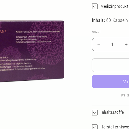
Medizinprodukt
Inhalt:
60 Kapseln
Anzahl
Anzahl
Verringere
E
die
d
Menge
M
für
f
MOLECUSA
Capture
C
Weit
Inhaltsstoffe
Herstellerhinwe