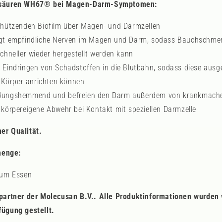
insäuren WH67® bei Magen-Darm-Symptomen:
schützenden Biofilm über Magen- und Darmzellen
igt empfindliche Nerven im Magen und Darm, sodass Bauchschmer
hneller wieder hergestellt werden kann
s Eindringen von Schadstoffen in die Blutbahn, sodass diese aus
 Körper anrichten können
ndungshemmend und befreien den Darm außerdem von krankmach
e körpereigene Abwehr bei Kontakt mit speziellen Darmzelle
er Qualität.
menge:
zum Essen
spartner der Molecusan B.V.. Alle Produktinformationen wurden
fügung gestellt.