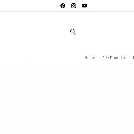
Direkt
zum
Facebook
Instagram
YouTube
Inhalt
Home
Alle Produkte
Zu
Produktinformationen
springen