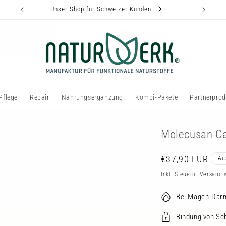
Unser Shop für Schweizer Kunden
Pflege
Repair
Nahrungsergänzung
Kombi-Pakete
Partnerprod
Molecusan C
Normaler
€37,90 EUR
Au
Preis
Inkl. Steuern.
Versand
w
Bei Magen-Dar
Bindung von Sc