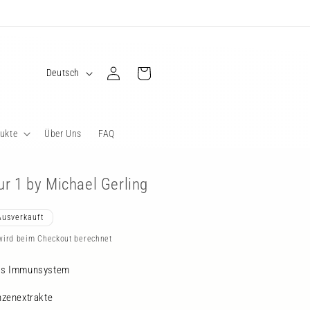
S
Einloggen
Warenkorb
Deutsch
p
r
a
ukte
Über Uns
FAQ
c
h
r 1 by Michael Gerling
e
Ausverkauft
ird beim Checkout berechnet
des Immunsystem
nzenextrakte