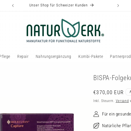
Unser Shop für Schweizer Kunden
Pflege
Repair
Nahrungsergänzung
Kombi-Pakete
Partnerprod
BISPA-Folgeku
Normaler
€370,00 EUR
Preis
Inkl. Steuern.
Versand
w
Für ein gesun
Natürliche Pfla