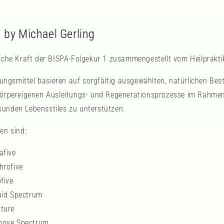
 by Michael Gerling
liche Kraft der BISPA-Folgekur 1 zusammengestellt vom Heilpraktik
gsmittel basieren auf sorgfältig ausgewählten, natürlichen Best
 körpereigenen Ausleitungs- und Regenerationsprozesse im Rahm
unden Lebensstiles zu unterstützen.
en sind:
afive
hrofive
five
uid Spectrum
ture
move Spectrum