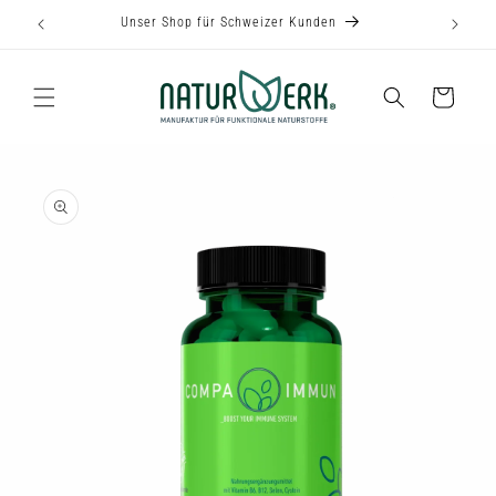
Direkt
Unser Shop für Schweizer Kunden
zum
Inhalt
Warenkorb
u
roduktinformationen
pringen