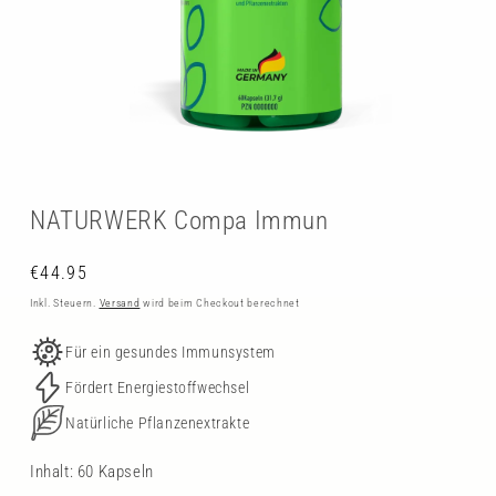
Medien
1
in
Modal
NATURWERK Compa Immun
öffnen
Normaler
€44.95
Preis
Inkl. Steuern.
Versand
wird beim Checkout berechnet
Für ein gesundes Immunsystem
Fördert Energiestoffwechsel
Natürliche Pflanzenextrakte
Inhalt: 60 Kapseln