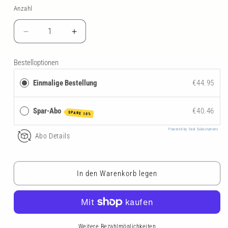
Anzahl
Anzahl
Verringere
Erhöhe
die
die
Menge
Menge
Bestelloptionen
für
für
NATURWERK
NATURWERK
Einmalige Bestellung
€44.95
Compa
Compa
Immun
Immun
Spar-Abo
€40.46
SPARE 10%
Powered by Seal Subscriptions
Abo Details
In den Warenkorb legen
Weitere Bezahlmöglichkeiten