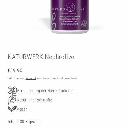
Medien
1
in
Modal
NATURWERK Nephrofive
öffnen
Normaler
€39.95
Preis
Inkl. Steuern.
Versand
wird beim Checkout berechnet
Verbesserung der Nierenfunktion
Natürliche Rohstoffe
Vegan
Inhalt: 30 Kapseln