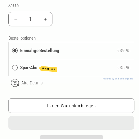
Anzahl
Anzahl
Verringere
Erhöhe
die
die
Menge
Menge
Bestelloptionen
für
für
NATURWERK
NATURWERK
Einmalige Bestellung
€39.95
Nephrofive
Nephrofive
Spar-Abo
€35.96
SPARE 10%
Powered by Seal Subscriptions
Abo Details
In den Warenkorb legen