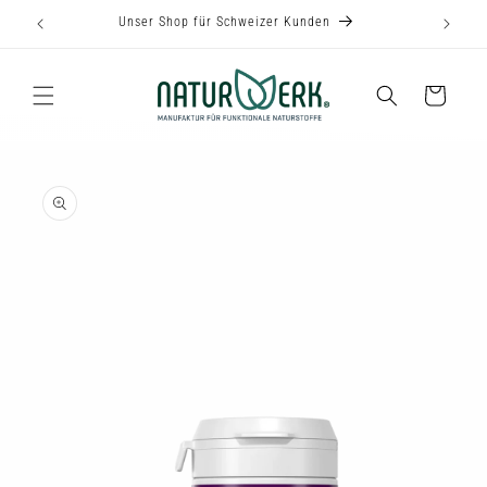
Direkt
Unser Shop für Schweizer Kunden
zum
Inhalt
Warenkorb
u
roduktinformationen
pringen